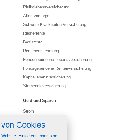
Risikolebensversicherung
Altersvorsorge
Schwere Krankheiten Versicherung
Riesterrente
Basisrente
Rentenversicherung
Fondsgebundene Lebensversicherung
Fondsgebundene Rentenversicherung
Kapitallebensversicherung
Sterbegeldversicherung
Geld und Sparen
Strom
nstellungen
Gas
von Cookies
über alle verwendeten Cookies und
DSL
chkeit folgende Kategorien zu
r zu blockieren.
 Website. Einige von ihnen sind
Girokonto