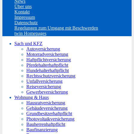
News
Über uns
Kontakt
Impressum
Datenschutz
Regelungen zum Umgang mit Beschwerden
twin Homepages
Sach und KFZ
Autoversicherung
Motorradversicherung
Haftpflichtversicherung
Pferdehalterhaftpflicht
Hundehalterhaftpflicht
Rechtsschutzversicherung
Unfallversicherung
Reiseversicherung
Gewerbeversicherung
Wohnung & Haus
Hausratversicherung
Gebäudeversicherung
Grundbesitzerhaftpflicht
Photovoltaikversicherung
Bauherrenhaftpflicht
Baufinanzierung