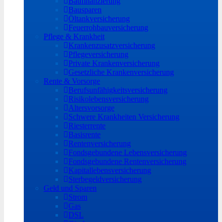
Baufinanzierung
Bausparen
Öltankversicherung
Feuerrohbauversicherung
Pflege & Krankheit
Krankenzusatzversicherung
Pflegeversicherung
Private Krankenversicherung
Gesetzliche Krankenversicherung
Rente & Vorsorge
Berufs­unfähigkeitsversicherung
Risikolebensversicherung
Altersvorsorge
Schwere Krankheiten Versicherung
Riesterrente
Basisrente
Rentenversicherung
Fondsgebundene Lebensversicherung
Fondsgebundene Rentenversicherung
Kapitallebensversicherung
Sterbegeldversicherung
Geld und Sparen
Strom
Gas
DSL