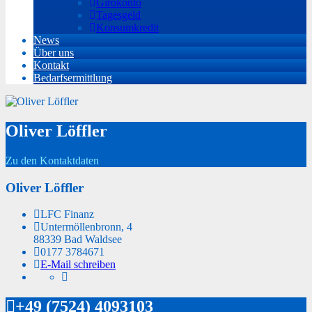
Girokonto
Tagesgeld
Konsumkredit
News
Über uns
Kontakt
Bedarfsermittlung
Oliver Löffler
Zu den Kontaktdaten
Oliver Löffler
LFC Finanz
Untermöllenbronn, 4
88339 Bad Waldsee
0177 3784671
E-Mail schreiben
+49 (7524) 4093103