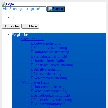
Suche
Menü
Vergleiche
Sach und KFZ
Autoversicherung
Motorradversicherung
Haftpflichtversicherung
Pferdehalterhaftpflicht
Hundehalterhaftpflicht
Rechtsschutzversicherung
Unfallversicherung
Reiseversicherung
Gewerbeversicherung
Wohnung & Haus
Hausratversicherung
Gebäudeversicherung
Grundbesitzerhaftpflicht
Photovoltaikversicherung
Bauherrenhaftpflicht