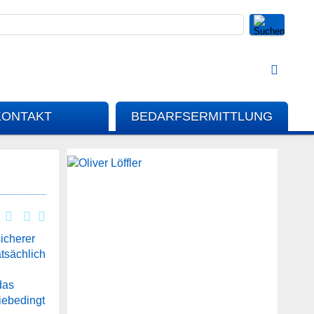
KONTAKT
BEDARFSERMITTLUNG
icherer
atsächlich
das
iebedingt